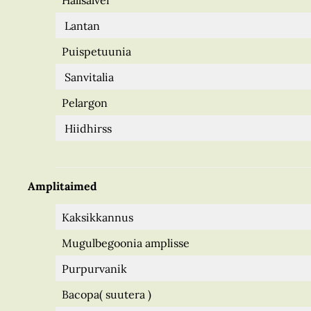
Hallsalvei
Lantan
Puispetuunia
Sanvitalia
Pelargon
Hiidhirss
Amplitaimed
Kaksikkannus
Mugulbegoonia amplisse
Purpurvanik
Bacopa( suutera )