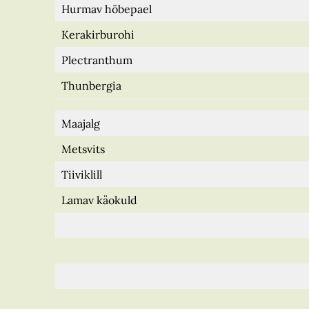
Hurmav hõbepael
Kerakirburohi
Plectranthum
Thunbergia
Maajalg
Metsvits
Tiiviklill
Lamav käokuld