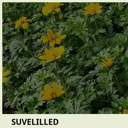
Liigu
sisu
juurde
SUVELILLED